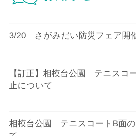
3/20 さがみだい防災フェア開
【訂正】相模台公園 テニスコ
止について
相模台公園 テニスコートB面
て