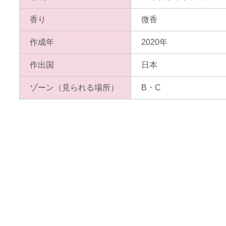
香り
微香
作成年
2020年
作出国
日本
ゾーン
（見られる場所）
B・C