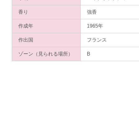
香り
強香
作成年
1965年
作出国
フランス
ゾーン
（見られる場所）
B