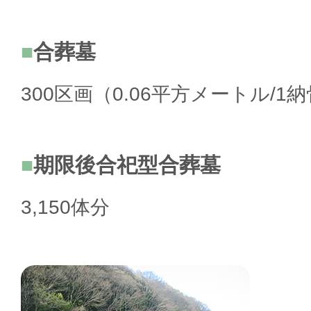
合葬墓
300区画（0.06平方メートル/1
期限後合祀型合葬墓
3,150体分