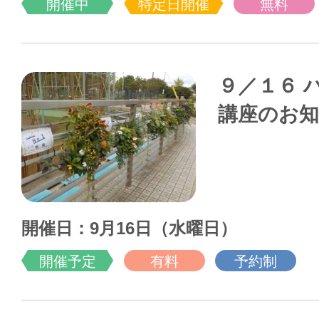
開催中
特定日開催
無料
９／１６ 
講座のお
開催日：9月16日（水曜日）
開催予定
有料
予約制