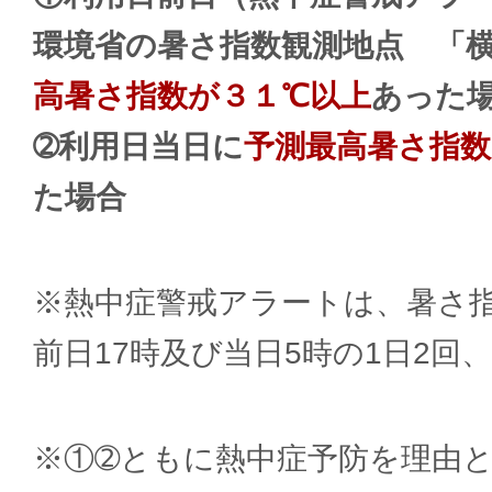
環境省の暑さ指数観測地点 「
高暑さ指数が３１℃以上
あった
➁利用日当日に
予測最高暑さ指数
た場合
※熱中症警戒アラートは、暑さ
前日17時及び当日5時の1日2回
※①➁ともに熱中症予防を理由