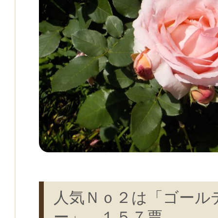
人気Ｎｏ２は「ゴール
ー」 １５７票