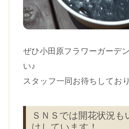
ぜひ小田原フラワーガーデ
い♪
スタッフ一同お待ちしてお
ＳＮＳでは開花状況も
けしています！