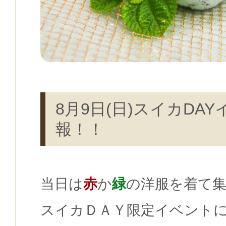
8月9日(日)スイカDA
報！！
当日は
赤
か
緑
の洋服を着て
スイカＤＡＹ限定イベント