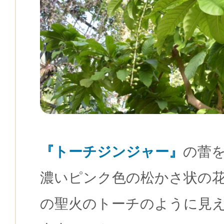
『
ト
ーチジンジャー』
の蕾
濃いピンク色の松かさ状の
の聖火のトーチのように見