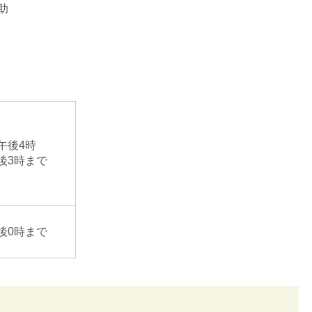
助
午後4時
後3時まで
後0時まで