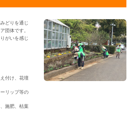
がみどりを通じ
ィア団体です。
やりがいを感じ
植え付け、花壇
ューリップ等の
草、施肥、枯葉